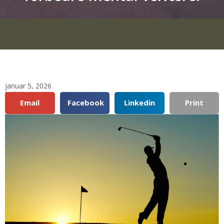
***
januar 5, 2026
Del:
Email
Facebook
Linkedin
Print