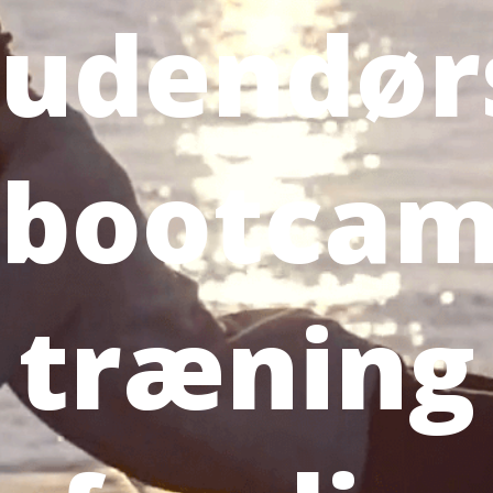
udendør
bootca
træning