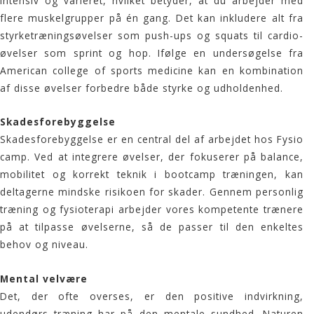
intensiv og varieret, hvilket betyder, at du arbejder med
flere muskelgrupper på én gang. Det kan inkludere alt fra
styrketræningsøvelser som push-ups og squats til cardio-
øvelser som sprint og hop. Ifølge en undersøgelse fra
American college of sports medicine
kan en kombination
af disse øvelser forbedre både styrke og udholdenhed.
Skadesforebyggelse
Skadesforebyggelse er en central del af arbejdet hos
Fysio
camp
. Ved at integrere øvelser, der fokuserer på balance,
mobilitet og korrekt teknik i
bootcamp
træningen, kan
deltagerne mindske risikoen for skader. Gennem personlig
træning og fysioterapi arbejder vores kompetente trænere
på at tilpasse øvelserne, så de passer til den enkeltes
behov og niveau.
Mental velvære
Det, der ofte overses, er den positive indvirkning,
udendørs træning
har på den mentale sundhed. Naturen