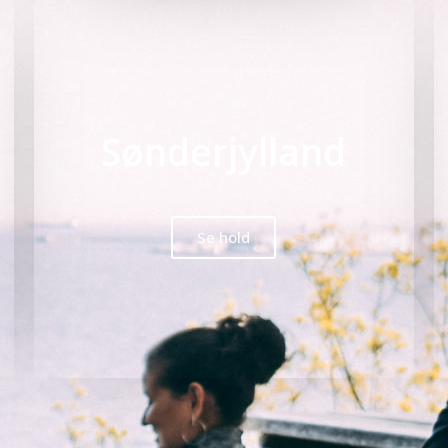
Sønderjylland
Se hold