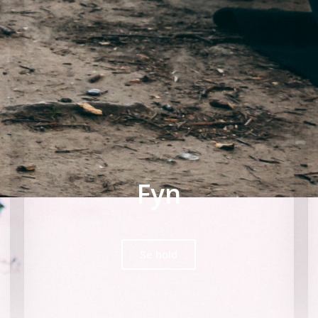
Fyn
Se hold