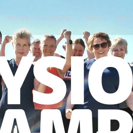
Bootcamps
Fokusforløb
Klinikken
Events