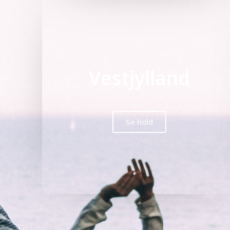
Vestjylland
Se hold