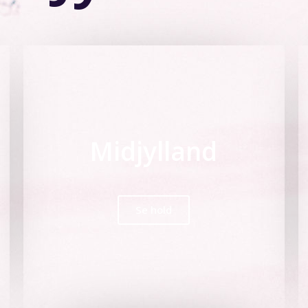
Midjylland
Se hold