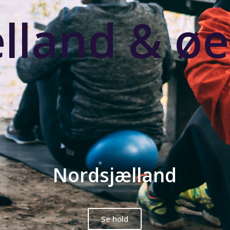
lland & ø
Nordsjælland
Se hold