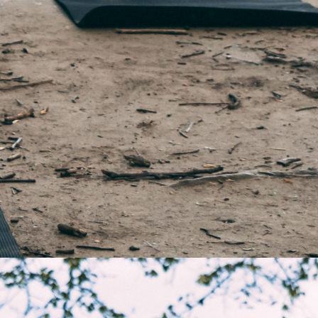
afs
S