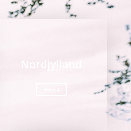
Nordjylland
Se hold