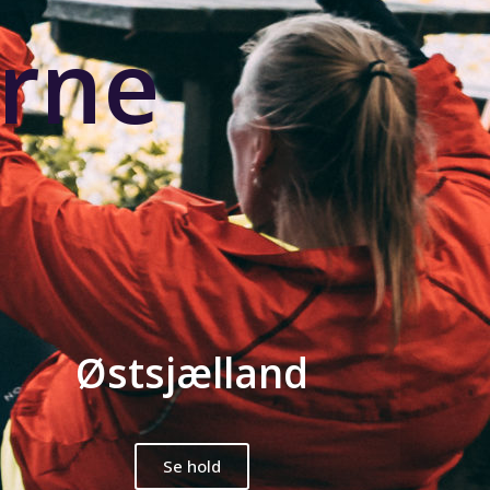
erne
Østsjælland
Se hold