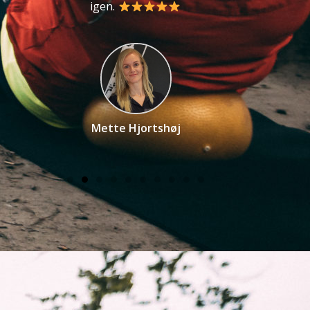
igen.
kropsvenl
Mette Hjortshøj