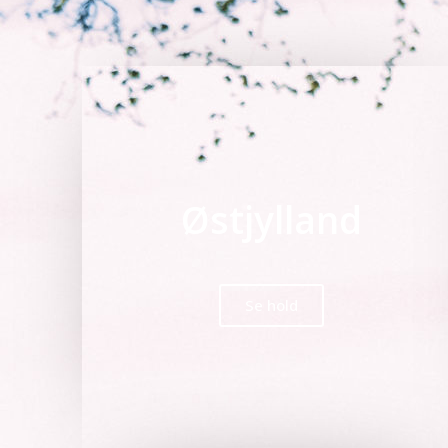
Østjylland
Se hold