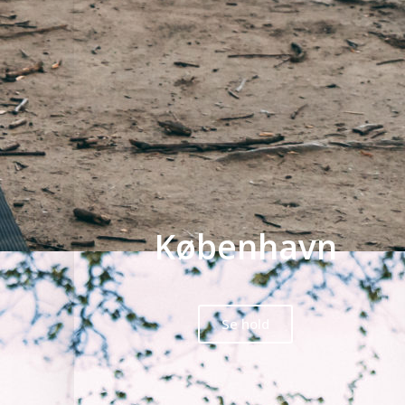
København
Se hold