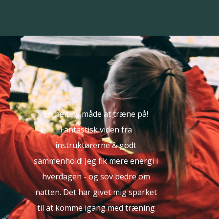
En helt ny måde at træne på!
Fysio B
Fantastisk viden fra
sjoveste,
le,
instruktørerne & godt
varierede
med
sammenhold! Jeg fik mere energi i
prøvet.
k
hverdagen - og sov bedre om
enhver, s
 15-
natten. Det har givet mig sparket
fitnessce
 2
til at komme igang med træning
og s