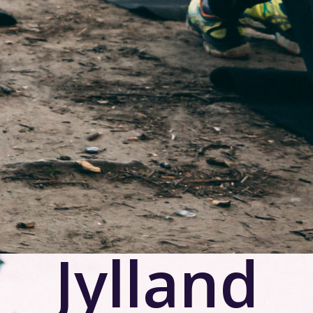
ted.
måneder mere!
olveig Rense
Rikke Møller Christensen
Jylland