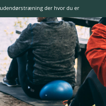
udendørstræning der hvor du er
an en god vejledning i
Jeg havde inden forløbet
elserne helt rigtigt, så
problemer med at løbe pga
mest muligt ud af sin
smerter fra venstre hofte/bal
den at gøre skade på
men efter 2 måneders forløb 
eg er altid i godt humør
styrketræning, er det faktis
ommer fra træning og
forsvundet og jeg løber nu ca.
ldrig træls at skulle
20 km om ugen. Jeg tager lige