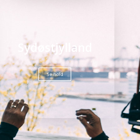
Sydøstjylland
Se hold