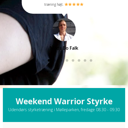
træning højt.
Mads Bo Falk
Weekend Warrior Styrke
Udendørs styrketræning i Mølleparken, fredage 08.30 - 09.30