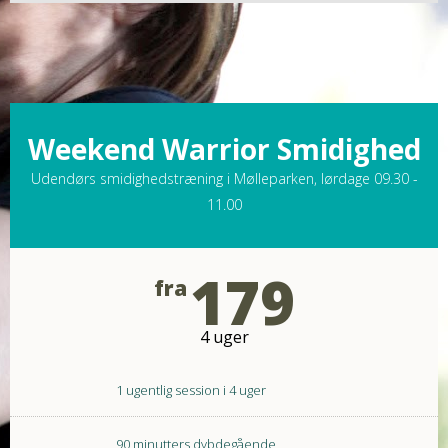
Weekend Warrior Smidighed
Udendørs smidighedstræning i Mølleparken, lørdage 09.30 -
11.00
179
fra
4 uger
1 ugentlig session i 4 uger
90 minutters dybdegående