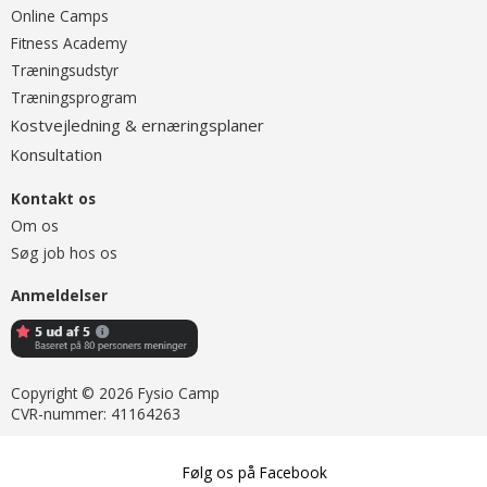
O
nline Camps
Fitness Academy
T
ræningsudstyr
Træningsprogram
ostvejledning & ernæringsplaner
K
onsultation
K
Kontakt os
Om os
Søg job hos os
Anmeldelser
Copyright © 2026 Fysio Camp
CVR-nummer: 41164263
Følg os på Facebook