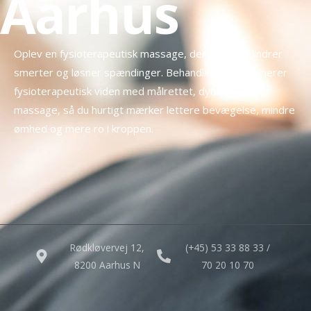
Aarhus
Oplev en fysioterapeutisk massage, der effektivt lindrer
smerter og løsner spændinger. Behandlingen kombinerer
fysioterapeutisk viden med målrettet, dybdegående
massage, så du hurtigt mærker lettere bevægelse, mindre
ømhed og mere ro i kroppen.
Rødkløvervej 12,
(+45) 53 33 88 33 /
8200 Aarhus N
70 20 10 70