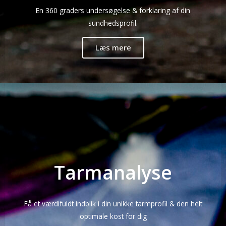
En 360 graders undersøgelse & forklaring af din
sundhedsprofil.
Læs mere
Tarmanalyse
Få et værdifuldt indblik i din unikke tarmprofil & den helt
optimale kost for dig