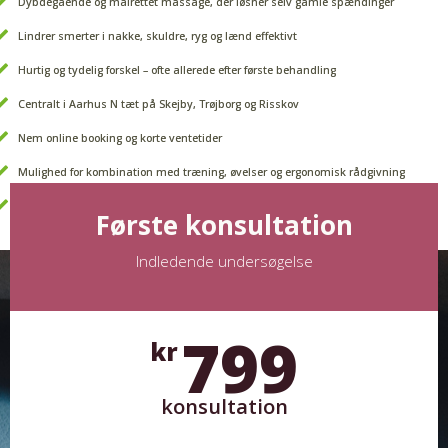
Dybdegående og målrettet massage, der løsner selv gamle spændinger
Lindrer smerter i nakke, skuldre, ryg og lænd effektivt
Hurtig og tydelig forskel – ofte allerede efter første behandling
Centralt i Aarhus N tæt på Skejby, Trøjborg og Risskov
Nem online booking og korte ventetider
Mulighed for kombination med træning, øvelser og ergonomisk rådgivning
Forbedrer bevægelighed og fleksibilitet i muskler og bindevæv
Første konsultation
Indledende undersøgelse
799
kr
konsultation