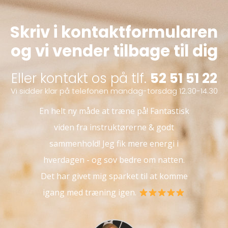
Skriv i kontaktformularen
og vi vender tilbage til dig
Eller kontakt os på tlf.
52 51 51 22
Vi sidder klar på telefonen mandag-torsdag 12.30-14.30
emer
En helt ny måde at træne på! Fantastisk
Fysi
stre
viden fra instruktørerne & godt
m
ers
sammenhold! Jeg fik mere energi i
træ
det
hverdagen - og sov bedre om natten.
var
u ca.
Det har givet mig sparket til at komme
kon
e 2
igang med træning igen.
ke
krop