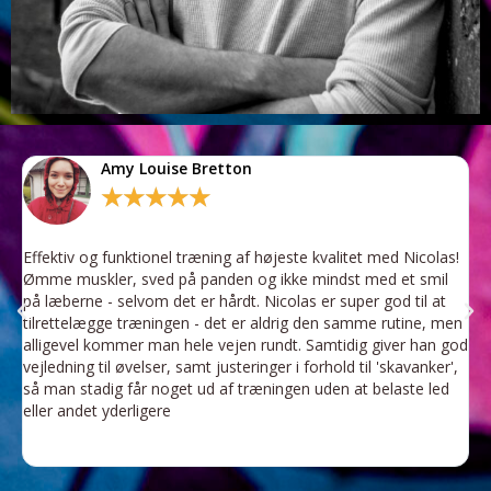
Amy Louise Bretton
★
★
★
★
★
od
Effektiv og funktionel træning af højeste kvalitet med Nicolas!
K
t
Ømme muskler, sved på panden og ikke mindst med et smil
t
på læberne - selvom det er hårdt. Nicolas er super god til at
d
tilrettelægge træningen - det er aldrig den samme rutine, men
d
a
alligevel kommer man hele vejen rundt. Samtidig giver han god
m
vejledning til øvelser, samt justeringer i forhold til 'skavanker',
r
så man stadig får noget ud af træningen uden at belaste led
o
eller andet yderligere
f
e