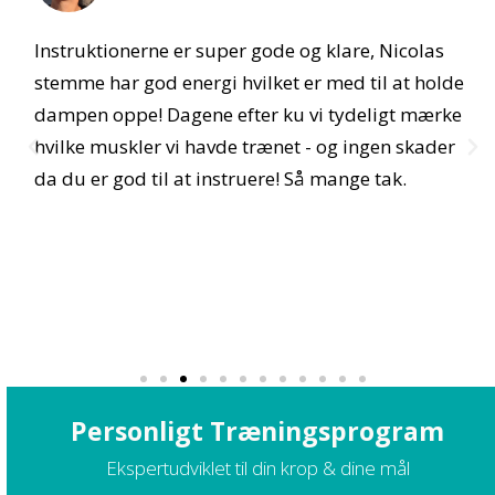
Instruktionerne er super gode og klare, Nicolas
M
s
stemme har god energi hvilket er med til at holde
d
dampen oppe! Dagene efter ku vi tydeligt mærke
a
t
hvilke muskler vi havde trænet - og ingen skader
at
da du er god til at instruere! Så mange tak.
r
man
Personligt Træningsprogram
Ekspertudviklet til din krop & dine mål