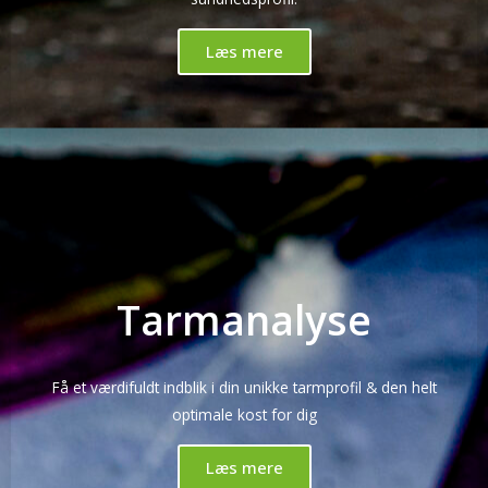
Læs mere
Tarmanalyse
Få et værdifuldt indblik i din unikke tarmprofil & den helt
optimale kost for dig
Læs mere