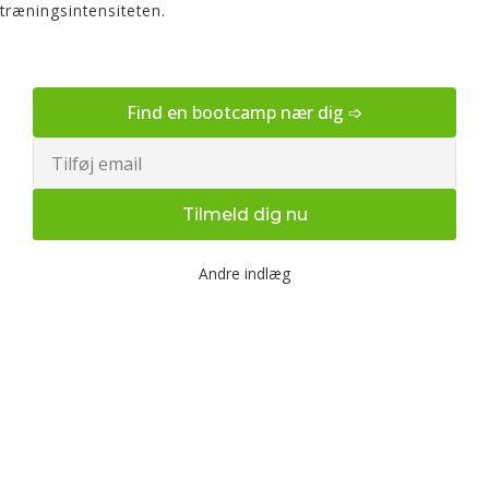
træningsintensiteten.
Find en bootcamp nær dig ➩
Email
Tilmeld dig nu
Andre indlæg
Udendørs bootcamp træning
og fysioterapi for en sundere
krop
Lær hvordan udendørs bootcamp træning og