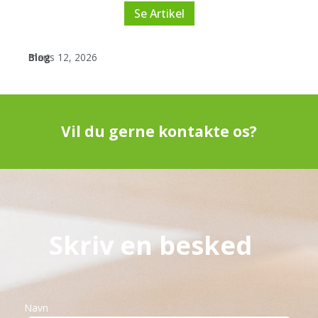
Se Artikel
Blog
marts 12, 2026
Vil du gerne kontakte os?
Skriv en besked
Navn