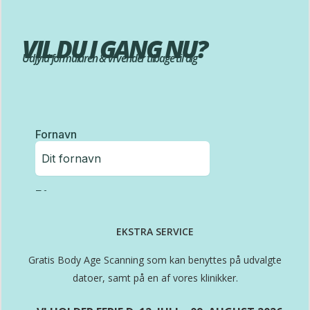
VIL DU I GANG NU?
Udfyld formularen & vi vender tilbage til dig
EKSTRA SERVICE
Gratis Body Age Scanning som kan benyttes på udvalgte
datoer, samt på en af vores klinikker.