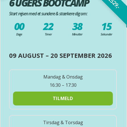
fra 1529,-
6 UGERS BOOTCAMP
Start rejsen med et sundere & stærkere dig om:
00
22
38
13
Dage
Timer
Minutter
Sekunder
09 AUGUST – 20 SEPTEMBER 2026
Mandag & Onsdag
16:30 – 17:30
TILMELD
Tirsdag & Torsdag