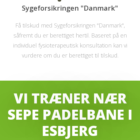
Sygeforsikringen "Danmark"
Få tilskud med Sygeforsikringen "Danmark",
såfremt du er berettiget hertil. Baseret på en
individuel fysioterapeutisk konsultation kan vi
vurdere om du er berettiget til tilskud.
VI TRÆNER NÆR
SEPE PADELBANE I
ESBJERG