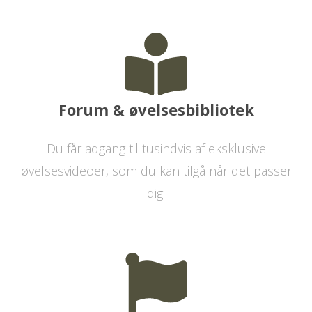
Forum & øvelsesbibliotek
Du får adgang til tusindvis af eksklusive
øvelsesvideoer, som du kan tilgå når det passer
dig.