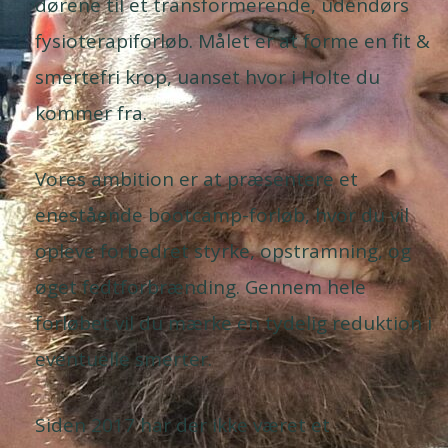
dørene til et transformerende, udendørs
fysioterapiforløb. Målet er at forme en fit &
smertefri krop, uanset hvor i Holte du
kommer fra.
Vores ambition er at præsentere et
enestående bootcamp-forløb, hvor du vil
opleve forbedret styrke, opstramning, og
øget fedtforbrænding. Gennem hele
forløbet vil du mærke en tydelig reduktion i
eventuelle smerter.
Siden 2017 har der ikke været et