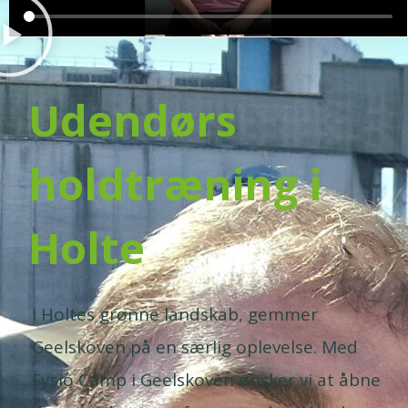
Udendørs
holdtræning i
Holte
I Holtes grønne landskab, gemmer
Geelskoven på en særlig oplevelse. Med
Fysio Camp i Geelskoven ønsker vi at åbne