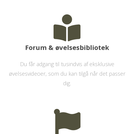
Forum & øvelsesbibliotek
Du får adgang til tusindvis af eksklusive
øvelsesvideoer, som du kan tilgå når det passer
dig.