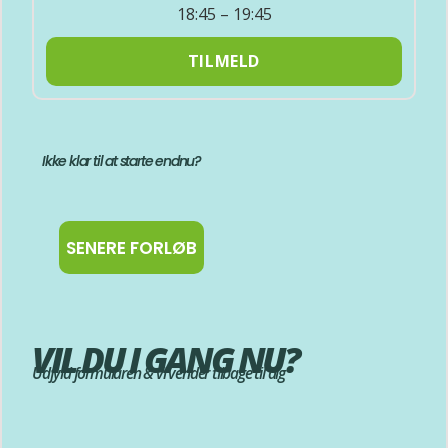
18:45 – 19:45
TILMELD
Ikke klar til at starte endnu?
SENERE FORLØB
VIL DU I GANG NU?
Udfyld formularen & vi vender tilbage til dig