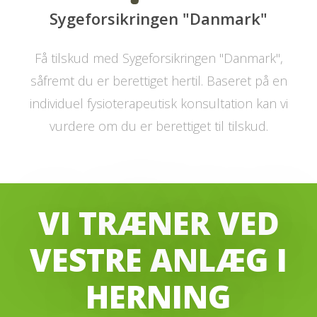
Sygeforsikringen "Danmark"
Få tilskud med Sygeforsikringen "Danmark",
såfremt du er berettiget hertil. Baseret på en
individuel fysioterapeutisk konsultation kan vi
vurdere om du er berettiget til tilskud.
VI TRÆNER VED
VESTRE ANLÆG I
HERNING