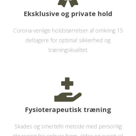
Eksklusive og private hold
Corona-venlige holdstørrelser af omkring 15
deltagere for optimal sikkerhed og
træningskvalitet.
Fysioterapeutisk træning
Skades og smertefri metode med personlig