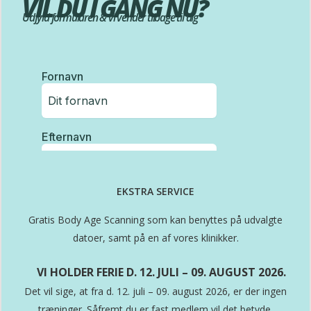
VIL DU I GANG NU?
Udfyld formularen & vi vender tilbage til dig
EKSTRA SERVICE
Gratis Body Age Scanning som kan benyttes på udvalgte
datoer, samt på en af vores klinikker.
VI HOLDER FERIE D. 12. JULI – 09. AUGUST 2026.
Det vil sige, at fra d. 12. juli – 09. august 2026, er der ingen
træninger. Såfremt du er fast medlem vil det betyde,