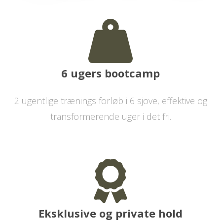
6 ugers bootcamp
2 ugentlige trænings forløb i 6 sjove, effektive og
transformerende uger i det fri.
Eksklusive og private hold