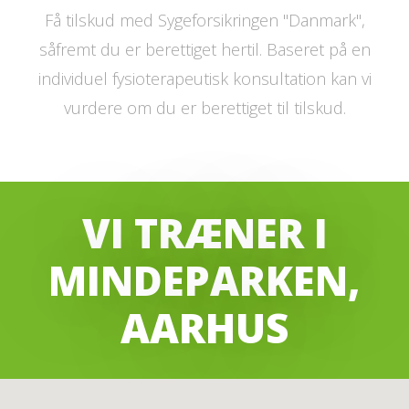
Få tilskud med Sygeforsikringen "Danmark",
såfremt du er berettiget hertil. Baseret på en
individuel fysioterapeutisk konsultation kan vi
vurdere om du er berettiget til tilskud.
VI TRÆNER I
MINDEPARKEN,
AARHUS