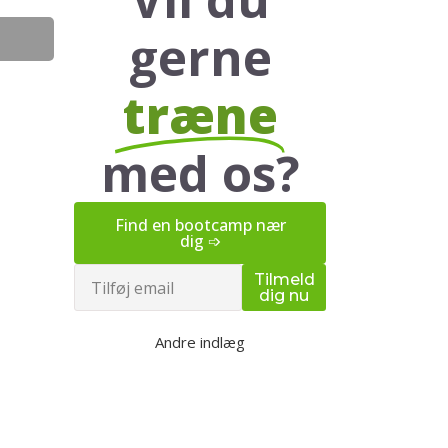
gerne
træne
med os?
Find en bootcamp nær
dig ➩
Email
Tilmeld
dig nu
Andre indlæg
Udendørs
bootcamp