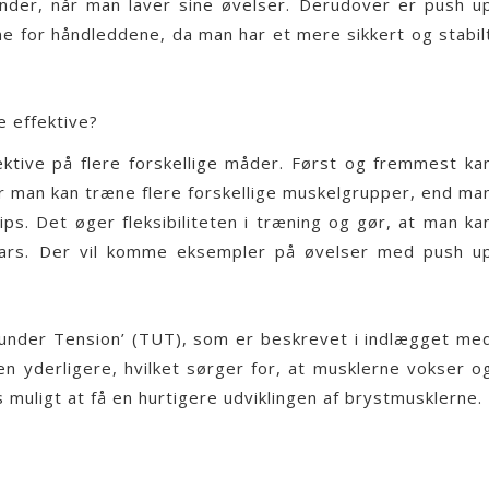
ænder, når man laver sine øvelser. Derudover er push u
 for håndleddene, da man har et mere sikkert og stabil
 effektive?
tive på flere forskellige måder. Først og fremmest ka
 man kan træne flere forskellige muskelgrupper, end ma
ps. Det øger fleksibiliteten i træning og gør, at man ka
bars. Der vil komme eksempler på øvelser med push u
under Tension’ (TUT), som er beskrevet i indlægget me
 yderligere, hvilket sørger for, at musklerne vokser o
 muligt at få en hurtigere udviklingen af brystmusklerne.