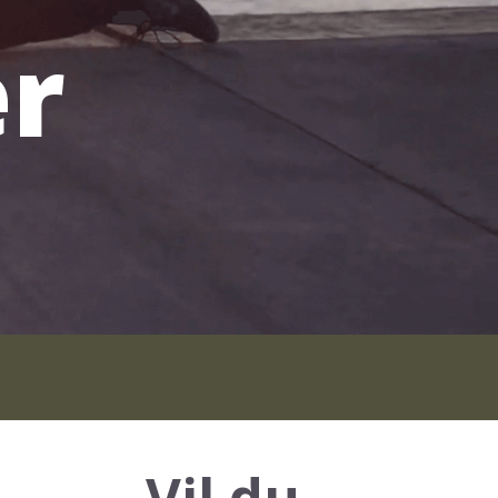
r
Vil du