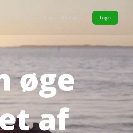
Login
Erhverv
Shop
Kontakt
n øge
et af