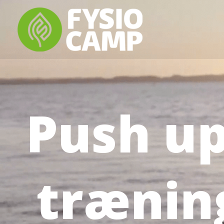
Gå
til
indholdet
Push up
trænin