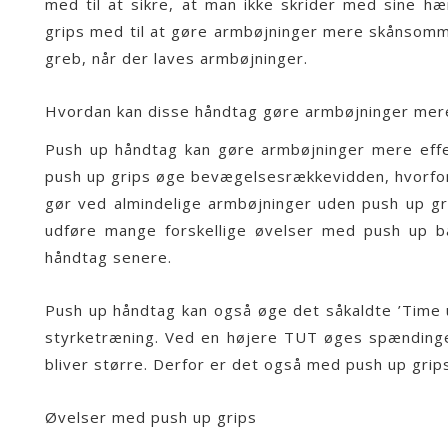
med til at sikre, at man ikke skrider med sine h
grips med til at gøre armbøjninger mere skånsomme
greb, når der laves armbøjninger.
Hvordan kan disse håndtag gøre armbøjninger mere
Push up håndtag kan gøre armbøjninger mere effek
push up grips øge bevægelsesrækkevidden, hvorfor
gør ved almindelige armbøjninger uden push up gri
udføre mange forskellige øvelser med push up 
håndtag senere.
Push up håndtag kan også øge det såkaldte ’Time 
styrketræning
. Ved en højere TUT øges spændingen
bliver større. Derfor er det også med push up grips
Øvelser med push up grips