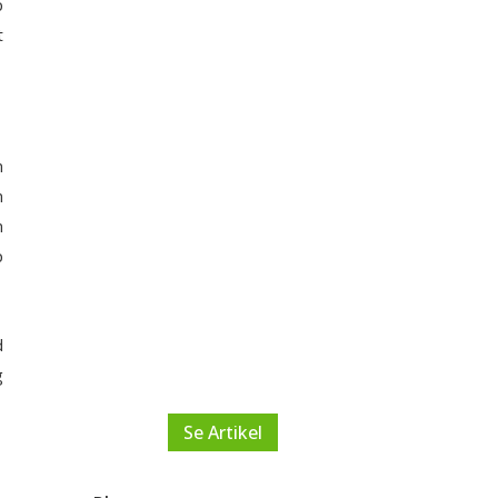
p
Udendørs
t
bootcamp
træning: Få bedre
form og mindre
n
smerter
n
n
p
Opdag hvordan udendørs
bootcamp træning kombinerer
HIIT og fysioterapi for at
d
forbedre din sundhed og sikre
g
en smertefri fitnessrejse.
Se Artikel