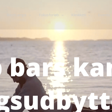
Bootcamps
Fokusforløb
Klinikken
Events
 bars ka
gsudbytt