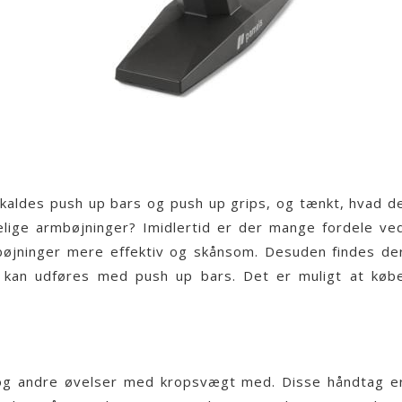
kaldes push up bars og push up grips, og tænkt, hvad d
elige armbøjninger? Imidlertid er der mange fordele ve
øjninger mere effektiv og skånsom. Desuden findes de
kan udføres med push up bars. Det er muligt at køb
og andre øvelser med kropsvægt med. Disse håndtag e