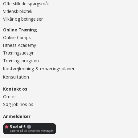
Ofte stillede spørgsmål
Vidensbibliotek
Vilkår og betingelser
Online Træning
O
nline Camps
Fitness Academy
T
ræningsudstyr
Træningsprogram
ostvejledning & ernæringsplaner
K
onsultation
K
Kontakt os
Om os
Søg job hos os
Anmeldelser