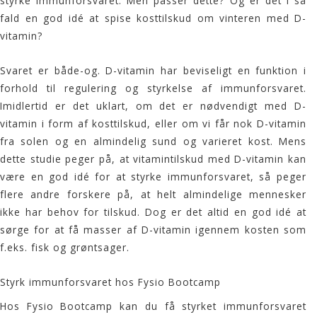
styrke immunforsvaret. Men passer dette? Og er det i så
fald en god idé at spise kosttilskud om vinteren med D-
vitamin?
Svaret er både-og. D-vitamin har beviseligt en funktion i
forhold til regulering og styrkelse af immunforsvaret.
Imidlertid er det uklart, om det er nødvendigt med D-
vitamin i form af kosttilskud, eller om vi får nok D-vitamin
fra solen og en almindelig sund og varieret kost. Mens
dette studie
peger på, at vitamintilskud med D-vitamin kan
være en god idé for at styrke immunforsvaret, så peger
flere andre forskere på, at helt almindelige mennesker
ikke har behov for tilskud. Dog er det altid en god idé at
sørge for at få masser af D-vitamin igennem kosten som
f.eks. fisk og grøntsager.
Styrk immunforsvaret hos Fysio Bootcamp
Hos Fysio Bootcamp kan du få styrket immunforsvaret