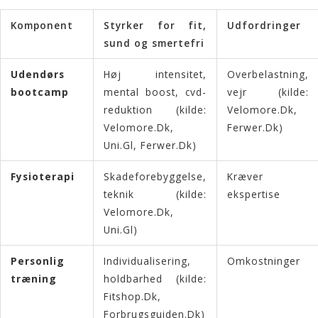
Komponent
Styrker for fit,
Udfordringer
sund og smertefri
Udendørs
Høj intensitet,
Overbelastning,
bootcamp
mental boost, cvd-
vejr (kilde:
reduktion (kilde:
Velomore.Dk
,
Velomore.Dk
,
Ferwer.Dk
)
Uni.Gl
,
Ferwer.Dk
)
Fysioterapi
Skadeforebyggelse,
Kræver
teknik (kilde:
ekspertise
Velomore.Dk
,
Uni.Gl
)
Personlig
Individualisering,
Omkostninger
træning
holdbarhed (kilde:
Fitshop.Dk
,
Forbrugsguiden.Dk
)