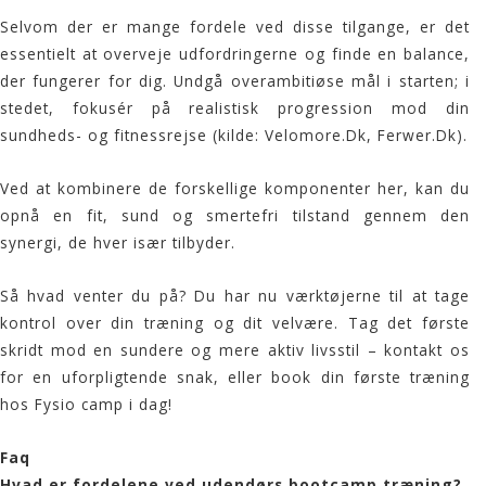
Selvom der er mange fordele ved disse tilgange, er det
essentielt at overveje udfordringerne og finde en balance,
der fungerer for dig. Undgå overambitiøse mål i starten; i
stedet, fokusér på realistisk progression mod din
sundheds- og fitnessrejse (kilde:
Velomore.Dk
,
Ferwer.Dk
).
Ved at kombinere de forskellige komponenter her, kan du
opnå en fit, sund og smertefri tilstand gennem den
synergi, de hver især tilbyder.
Så hvad venter du på? Du har nu værktøjerne til at tage
kontrol over din træning og dit velvære. Tag det første
skridt mod en sundere og mere aktiv livsstil – kontakt os
for en uforpligtende snak, eller book din første træning
hos
Fysio camp
i dag!
Faq
Hvad er fordelene ved udendørs bootcamp træning?