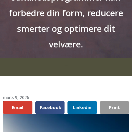
forbedre din form, reducere
smerter og optimere dit
velvære.
***
marts 9, 2026
Del:
Email
Facebook
Linkedin
Print