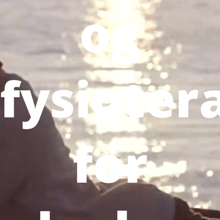
og
fysioter
for