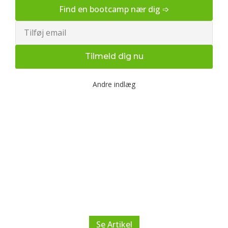
Find en bootcamp nær dig ➩
Email
Tilmeld dig nu
Andre indlæg
Udendørs bootcamp træning
og fysioterapi for en sundere
krop
Lær hvordan udendørs bootcamp træning og
fysioterapi kan forbedre din fitness og sikre smertefri
bevægelse. Få konkrete tips til bedre sundhed.
Se Artikel