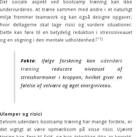
Det sociale aspekt ved
bootcamp træning
kan ikke
undervurderes. At træne sammen med andre i et naturligt
miljø fremmer teamwork og kan også designe opgaver,
hvor deltagerne skal tage risici og vurdere situationer.
Dette kan føre til en betydelig reduktion i stressniveauet
[^1]
og en stigning i den mentale udholdenhed.
Fakta
: Ifølge forskning kan
udendørs
træning
reducere niveauet af
stresshormoner i kroppen, hvilket giver en
følelse af velvære og øget energiniveau.
Ulemper og risici
Selvom udendørs
bootcamp træning
har mange fordele, er
det vigtigt at være opmærksom på visse risici. Ujævnt
terræn kan føre til fald, og hvis teknikken ikke er korrekt,