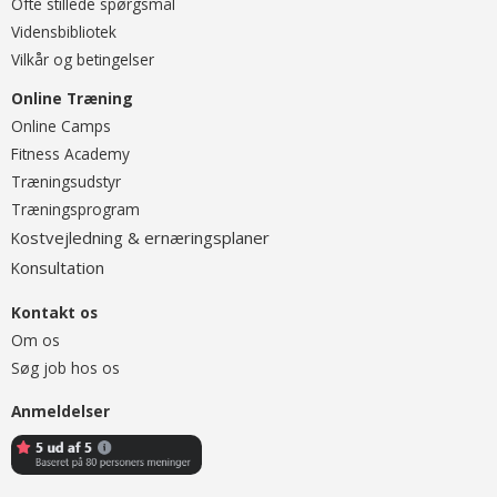
Ofte stillede spørgsmål
Vidensbibliotek
Vilkår og betingelser
Online Træning
O
nline Camps
Fitness Academy
T
ræningsudstyr
Træningsprogram
ostvejledning & ernæringsplaner
K
onsultation
K
Kontakt os
Om os
Søg job hos os
Anmeldelser