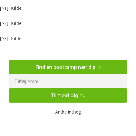
[^1]:
Kilde
[^2]:
Kilde
[^3]:
Kilde
Find en bootcamp nær dig ➩
Email
Tilmeld dig nu
Andre indlæg
Udendørs bootcamp træning