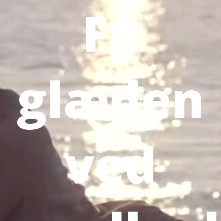
Få
glæden
ved