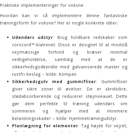
Praktiske implementeringer for voksne
Hvordan kan vi så implementere denne fantastiske
træningsform for voksne? Her er nogle konkrete idéer:
Udendørs udstyr
: Brug holdbare redskaber som
corocord™-klatrenet. Disse er designet til at modstå
vejrmæssige forhold og kræver minimal
vedligeholdelse, samtidig med at de er
sikkerhedsgodkendte med galvaniserede master og
rustfri beslag – kilde:
Kompan
.
Sikkerhedsgulv med gummifliser
: Gummifliser
giver sikre zoner til øvelser. De er skridsikre,
stødabsorberende og reducerer støjniveauet. Dette
gør dem perfekte til træning udendørs om
sommeren og hjælper med at minimere
belastningsskader – kilde:
Hjemmetræningudstyr
.
Planlægning for elementer
: Tag højde for vejret,