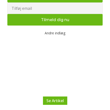
Email
Tilmeld dig nu
Andre indlæg
Udendørs bootcamp træning
og fysioterapi for en sundere
krop
Lær hvordan udendørs bootcamp træning og
fysioterapi kan forbedre din fitness og sikre smertefri
bevægelse. Få konkrete tips til bedre sundhed.
Se Artikel