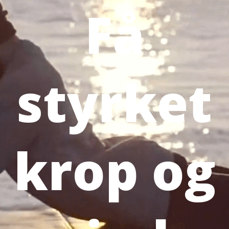
Få
styrket
krop og