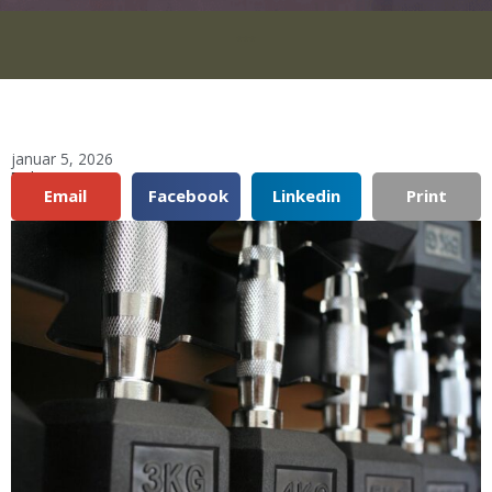
***
januar 5, 2026
Del:
Email
Facebook
Linkedin
Print