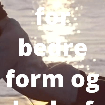
for
bedre
form og