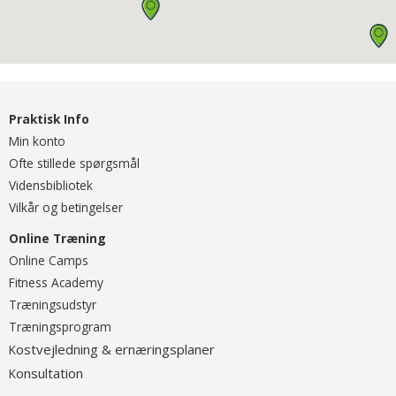
Praktisk Info
Min konto
Ofte stillede spørgsmål
Vidensbibliotek
Vilkår og betingelser
Online Træning
O
nline Camps
Fitness Academy
T
ræningsudstyr
Træningsprogram
ostvejledning & ernæringsplaner
K
onsultation
K