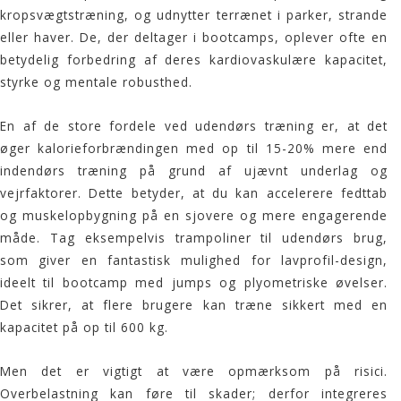
kropsvægtstræning, og udnytter terrænet i parker, strande
eller haver. De, der deltager i
bootcamps
, oplever ofte en
betydelig forbedring af deres kardiovaskulære kapacitet,
styrke og mentale robusthed.
En af de store fordele ved
udendørs træning
er, at det
øger kalorieforbrændingen med op til 15-20% mere end
indendørs træning på grund af ujævnt underlag og
vejrfaktorer. Dette betyder, at du kan accelerere fedttab
og muskelopbygning på en sjovere og mere engagerende
måde. Tag eksempelvis trampoliner til udendørs brug,
som giver en fantastisk mulighed for lavprofil-design,
ideelt til
bootcamp
med jumps og plyometriske øvelser.
Det sikrer, at flere brugere kan træne sikkert med en
kapacitet på op til 600 kg.
Men det er vigtigt at være opmærksom på risici.
Overbelastning kan føre til skader; derfor integreres