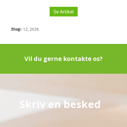
Opdag tips til at få mest muligt ud af din træning.
Se Artikel
Blog
marts 12, 2026
Vil du gerne kontakte os?
Skriv en besked