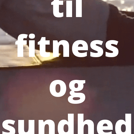
til
fitness
og
sundhed