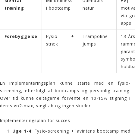
Mental
Mindfulness
Udendørs
Høj
træning
i bootcamp
natur
motiva
via g
apps
Forebyggelse
Fysio +
Trampoline
13-År
stræk
jumps
ramm
garant
symbo
holdb
En implementeringsplan kunne starte med en
fysio
-
screening, efterfulgt af
bootcamps
og personlig træning.
Over tid kunne deltagerne forvente en 10-15% stigning i
deres vo2-max, vægttab og ingen skader.
Implementeringsplan for succes
Uge 1-4:
Fysio-screening + lavintens bootcamp med