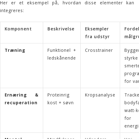
Her er et eksempel på, hvordan disse elementer kan
integreres:
Komponent
Beskrivelse
Eksempler
Forde
fra udstyr
målgr
Træning
Funktionel +
Crosstrainer
Bygge
ledskånende
styrk
smer
progr
for va
Ernæring &
Proteinrig
Kropsanalyse
Tracke
recuperation
kost + søvn
bodyfa
watt-k
for
energi