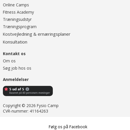
O
nline Camps
Fitness Academy
T
ræningsudstyr
Træningsprogram
ostvejledning & ernæringsplaner
K
onsultation
K
Kontakt os
Om os
Søg job hos os
Anmeldelser
Copyright © 2026 Fysio Camp
CVR-nummer: 41164263
Følg os på Facebook