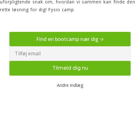
uforpligtende snak om, hvordan vi sammen kan finde den
rette løsning for dig!
Fysio camp
Find en bootcamp nær dig ➩
Email
Tilmeld dig nu
Andre indlæg
Udendørs bootcamp træning
og fysioterapi for en sundere
krop