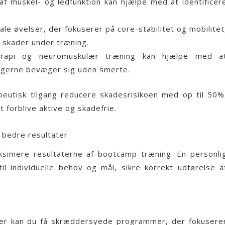
f muskel- og ledfunktion kan hjælpe med at identificer
le øvelser, der fokuserer på core-stabilitet og mobilitet
or skader under træning.
rapi og neuromuskulær træning kan hjælpe med a
ltagerne bevæger sig uden smerte.
apeutisk tilgang reducere skadesrisikoen med op til 50%
t forblive aktive og skadefrie.
 bedre resultater
aksimere resultaterne af
bootcamp
træning. En personli
 individuelle behov og mål, sikre korrekt udførelse a
er kan du få skræddersyede programmer, der fokusere