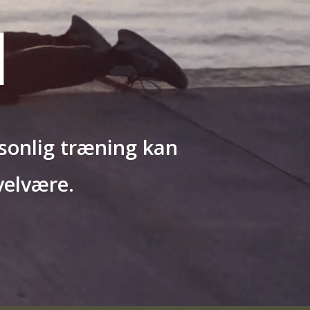
l
sonlig træning kan
velvære.