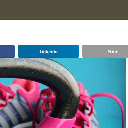
***
Linkedin
Print