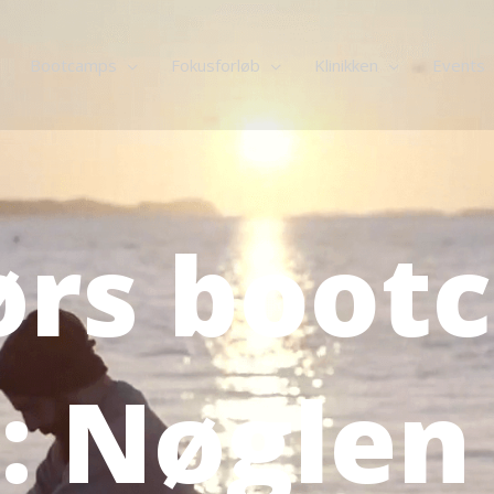
Bootcamps
Fokusforløb
Klinikken
Events
rs boot
 Nøglen 