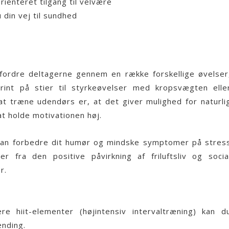
enteret tilgang til velvære
din vej til sundhed
dfordre deltagerne gennem en række forskellige øvelser
rint på stier til styrkeøvelser med kropsvægten elle
t træne udendørs er, at det giver mulighed for naturli
 at holde motivationen høj.
an forbedre dit humør og mindske symptomer på stres
fra den positive påvirkning af friluftsliv og socia
r.
e hiit-elementer (højintensiv intervaltræning) kan d
ænding.