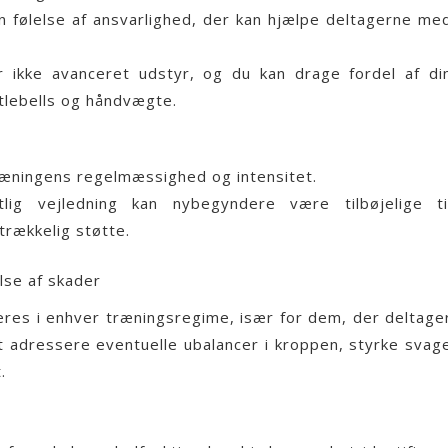
følelse af ansvarlighed, der kan hjælpe deltagerne me
ikke avanceret udstyr, og du kan drage fordel af di
tlebells og håndvægte.
træningens regelmæssighed og intensitet.
ig vejledning kan nybegyndere være tilbøjelige ti
strækkelig støtte.
lse af skader
reres i enhver træningsregime, især for dem, der deltage
t adressere eventuelle ubalancer i kroppen, styrke svag
.