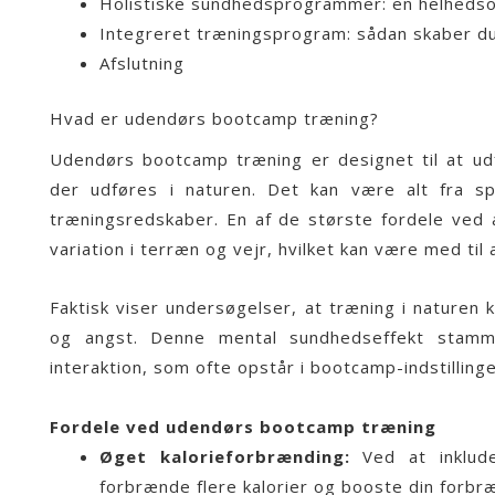
Holistiske sundhedsprogrammer: en helhedsori
Integreret træningsprogram: sådan skaber du 
Afslutning
Hvad er udendørs bootcamp træning?
Udendørs
bootcamp træning
er designet til at u
der udføres i naturen. Det kan være alt fra sp
træningsredskaber. En af de største fordele ved a
variation i terræn og vejr, hvilket kan være med til
Faktisk viser undersøgelser, at
træning i naturen
k
og angst. Denne mental sundhedseffekt stammer 
interaktion, som ofte opstår i
bootcamp
-indstillinge
Fordele ved udendørs bootcamp træning
Øget kalorieforbrænding:
Ved at inkluder
forbrænde flere kalorier og booste din forbr