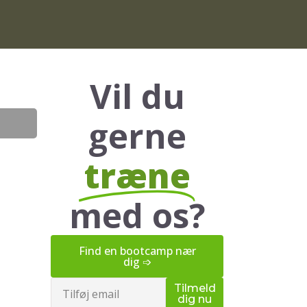
Vil du
gerne
træne
med os?
Find en bootcamp nær
dig ➩
Email
Tilmeld
dig nu