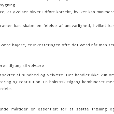
bygning.
e, at øvelser bliver udført korrekt, hvilket kan minimer
æner kan skabe en følelse af ansvarlighed, hvilket ka
være højere, er investeringen ofte det værd når man se
et tilgang til velvære
aspekter af sundhed og velvære. Det handler ikke kun o
ring og restitution. En holistisk tilgang kombineret me
rdele.
nde måltider er essentielt for at støtte træning o