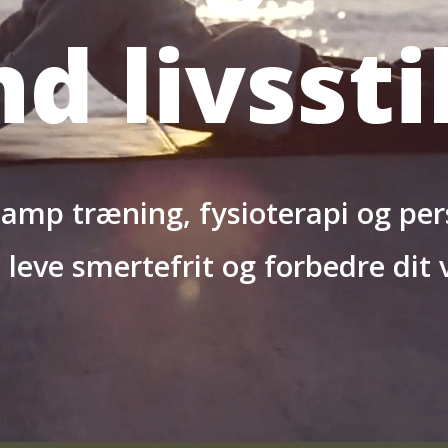
d livssti
mp træning, fysioterapi og per
leve smertefrit og forbedre dit 