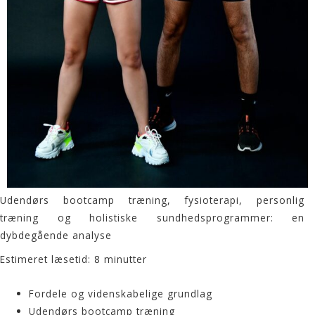
Udendørs bootcamp træning, fysioterapi, personlig
træning og holistiske sundhedsprogrammer: en
dybdegående analyse
Estimeret læsetid: 8 minutter
Fordele og videnskabelige grundlag
Udendørs bootcamp træning