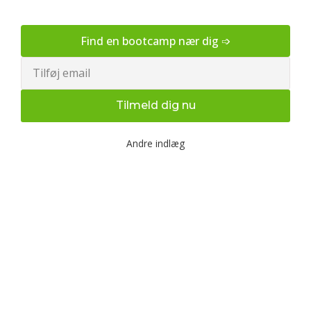
Find en bootcamp nær dig ➩
Email
Tilmeld dig nu
Andre indlæg
Udendørs bootcamp træning
og fysioterapi for en sundere
krop
Lær hvordan udendørs bootcamp træning og
fysioterapi kan forbedre din fitness og sikre smertefri