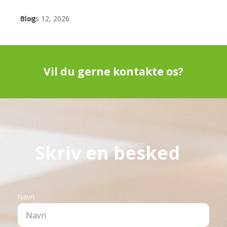
Blog
marts 12, 2026
Vil du gerne kontakte os?
Skriv en besked
Navn