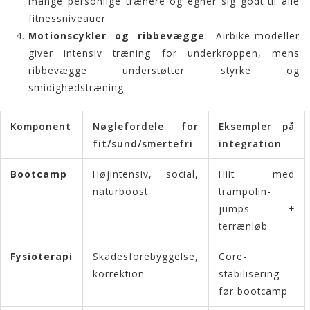
mange personlige trænere og egner sig godt til alle
fitnessniveauer.
Motionscykler og ribbevægge
: Airbike-modeller
giver intensiv træning for underkroppen, mens
ribbevægge understøtter styrke og
smidighedstræning.
Komponent
Nøglefordele for
Eksempler på
fit/sund/smertefri
integration
Bootcamp
Højintensiv, social,
Hiit med
naturboost
trampolin-
jumps +
terrænløb
Fysioterapi
Skadesforebyggelse,
Core-
korrektion
stabilisering
før bootcamp