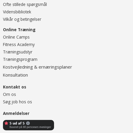
Ofte stillede spørgsmål
Vidensbibliotek
Vilkår og betingelser
Online Træning
O
nline Camps
Fitness Academy
T
ræningsudstyr
Træningsprogram
ostvejledning & ernæringsplaner
K
onsultation
K
Kontakt os
Om os
Søg job hos os
Anmeldelser