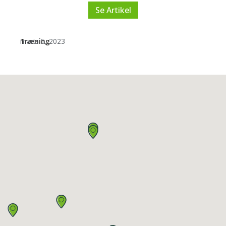
Se Artikel
Træning
marts 5, 2023