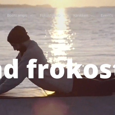
Bootcamps
Fokusforløb
Klinikken
Events
d frokos