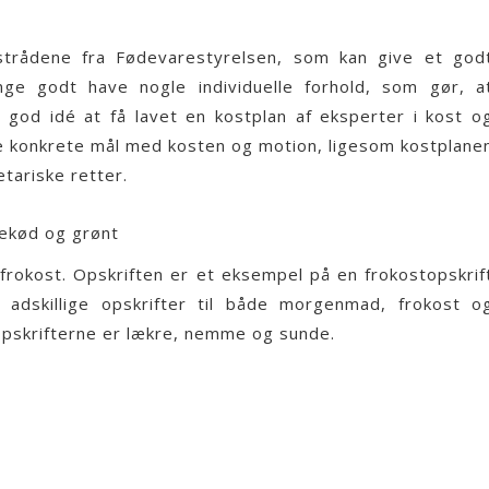
strådene fra Fødevarestyrelsen
, som kan give et god
e godt have nogle individuelle forhold, som gør, a
n god idé at få lavet en
kostplan
af eksperter i kost o
dine konkrete mål med kosten og motion, ligesom kostplane
tariske retter.
sekød og grønt
frokost. Opskriften er et eksempel på en frokostopskrif
 adskillige opskrifter til både morgenmad, frokost o
Opskrifterne er lækre, nemme og sunde.