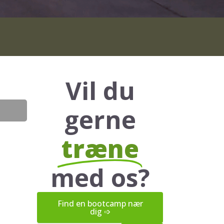
Vil du
gerne
træne
med os?
Find en bootcamp nær
dig ➩