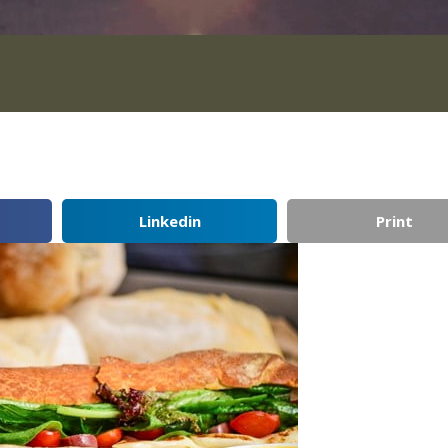
***
Linkedin
Print