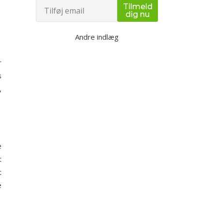
Email
Tilmeld
dig nu
Andre indlæg
Udendørs
r
s
bootcamp
,
træning og
fysioterapi for en
sundere krop
e
t
t
Lær hvordan udendørs
e
bootcamp træning og
fysioterapi kan forbedre din
fitness og sikre smertefri