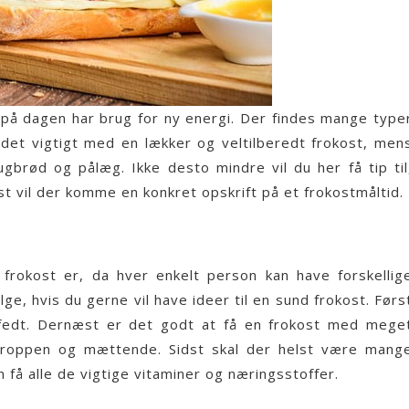
 på dagen har brug for ny energi. Der findes mange type
r det vigtigt med en lækker og veltilberedt frokost, men
brød og pålæg. Ikke desto mindre vil du her få tip til
dst vil der komme en konkret opskrift på et frokostmåltid.
frokost er, da hver enkelt person kan have forskellig
e, hvis du gerne vil have ideer til en sund frokost. Førs
fedt. Dernæst er det godt at få en frokost med mege
 kroppen og mættende. Sidst skal der helst være mang
 få alle de vigtige vitaminer og næringsstoffer.