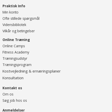
Praktisk Info
Min konto
Ofte stillede spørgsmål
Vidensbibliotek
Vilkår og betingelser
Online Træning
O
nline Camps
Fitness Academy
T
ræningsudstyr
Træningsprogram
ostvejledning & ernæringsplaner
K
onsultation
K
Kontakt os
Om os
Søg job hos os
Anmeldelser