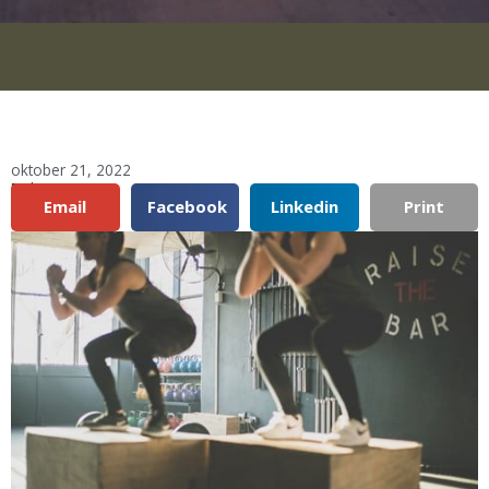
***
oktober 21, 2022
Del:
Email
Facebook
Linkedin
Print