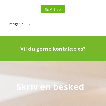
Opdag tips til at få mest muligt ud af din træning.
Se Artikel
Blog
marts 12, 2026
Vil du gerne kontakte os?
Skriv en besked