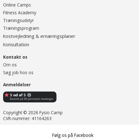
O
nline Camps
Fitness Academy
T
ræningsudstyr
Træningsprogram
ostvejledning & ernæringsplaner
K
onsultation
K
Kontakt os
Om os
Søg job hos os
Anmeldelser
Copyright © 2026 Fysio Camp
CVR-nummer: 41164263
Følg os på Facebook