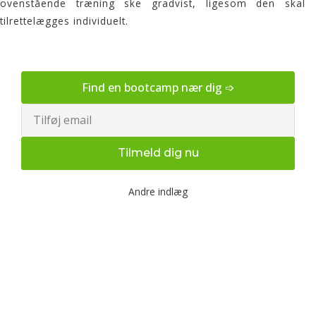
ovenstående træning ske gradvist, ligesom den skal
tilrettelægges individuelt.
Find en bootcamp nær dig ➩
Email
Tilmeld dig nu
Andre indlæg
Udendørs bootcamp træning
og fysioterapi for en sundere
krop