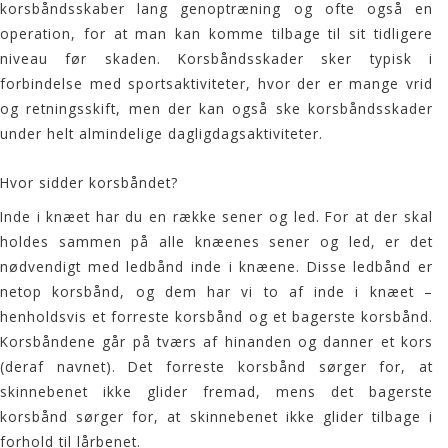
korsbåndsskaber lang genoptræning og ofte også en
operation, for at man kan komme tilbage til sit tidligere
niveau før skaden. Korsbåndsskader sker typisk i
forbindelse med sportsaktiviteter, hvor der er mange vrid
og retningsskift, men der kan også ske korsbåndsskader
under helt almindelige dagligdagsaktiviteter.
Hvor sidder korsbåndet?
Inde i knæet har du en række sener og led. For at der skal
holdes sammen på alle knæenes sener og led, er det
nødvendigt med ledbånd inde i knæene. Disse ledbånd er
netop korsbånd, og dem har vi to af inde i knæet –
henholdsvis et forreste korsbånd og et bagerste korsbånd.
Korsbåndene går på tværs af hinanden og danner et kors
(deraf navnet). Det forreste korsbånd sørger for, at
skinnebenet ikke glider fremad, mens det bagerste
korsbånd sørger for, at skinnebenet ikke glider tilbage i
forhold til lårbenet.