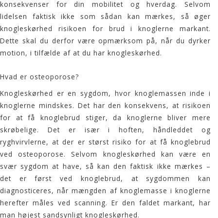
konsekvenser for din mobilitet og hverdag. Selvom
lidelsen faktisk ikke som sådan kan mærkes, så øger
knogleskørhed risikoen for brud i knoglerne markant.
Dette skal du derfor være opmærksom på, når du dyrker
motion, i tilfælde af at du har knogleskørhed.
Hvad er osteoporose?
Knogleskørhed er en sygdom, hvor knoglemassen inde i
knoglerne mindskes. Det har den konsekvens, at risikoen
for at få knoglebrud stiger, da knoglerne bliver mere
skrøbelige. Det er især i hoften, håndleddet og
ryghvirvlerne, at der er størst risiko for at få knoglebrud
ved osteoporose. Selvom knogleskørhed kan være en
svær sygdom at have, så kan den faktisk ikke mærkes –
det er først ved knoglebrud, at sygdommen kan
diagnosticeres, når mængden af knoglemasse i knoglerne
herefter måles ved scanning. Er den faldet markant, har
man højest sandsynligt knogleskørhed.