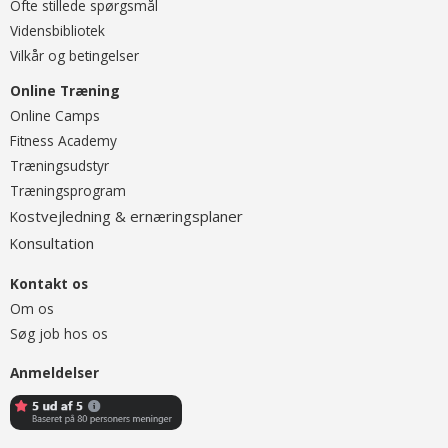
Ofte stillede spørgsmål
Vidensbibliotek
Vilkår og betingelser
Online Træning
O
nline Camps
Fitness Academy
T
ræningsudstyr
Træningsprogram
ostvejledning & ernæringsplaner
K
onsultation
K
Kontakt os
Om os
Søg job hos os
Anmeldelser