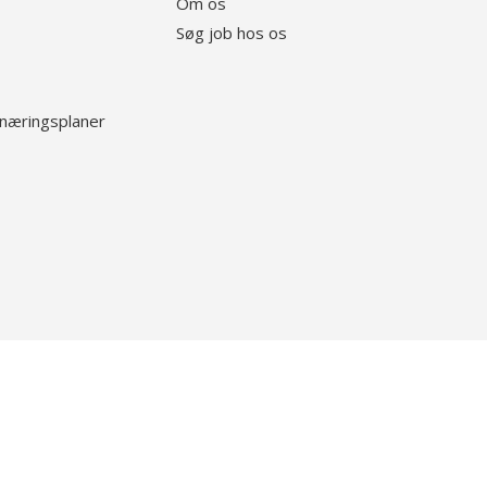
Om os
Søg job hos os
rnæringsplaner
Følg os på Linkedin
lg os på Instagram