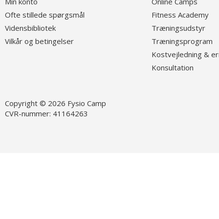
Min konto
O
nline Camps
Ofte stillede spørgsmål
Fitness Academy
Vidensbibliotek
T
ræningsudstyr
Vilkår og betingelser
Træningsprogram
K
ostvejledning & e
K
onsultation
Copyright © 2026 Fysio Camp
CVR-nummer: 41164263
Følg os på Facebook
Fø