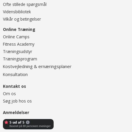
Ofte stillede spørgsmål
Vidensbibliotek
Vilkår og betingelser
Online Træning
O
nline Camps
Fitness Academy
T
ræningsudstyr
Træningsprogram
ostvejledning & ernæringsplaner
K
onsultation
K
Kontakt os
Om os
Søg job hos os
Anmeldelser