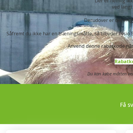
Der er nemlig ik
ved langt 
Derudover er det en g
Såfremt du ikke har en træningsmåtte, så tilbyder Fysio 
Anvend denne rabatkode når d
Rabatk
Du kan købe måtten ved
Få s