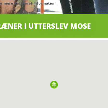
or mere detaljeret information.
RÆNER I UTTERSLEV MOSE