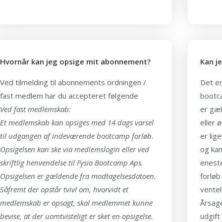
Hvornår kan jeg opsige mit abonnement?
Kan j
Ved tilmelding til abonnements ordningen /
Det er
fast medlem har du accepteret følgende
bootc
Ved fast medlemskab:
er gæl
Et medlemskab kan opsiges med 14 dags varsel
eller 
til udgangen af indeværende bootcamp forløb.
er lig
Opsigelsen kan ske via medlemslogin eller ved
og kan
skriftlig henvendelse til Fysio Bootcamp Aps.
eneste
Opsigelsen er gældende fra modtagelsesdatoen.
forløb
Såfremt der opstår tvivl om, hvorvidt et
ventel
medlemskab er opsagt, skal medlemmet kunne
Årsage
bevise, at der uomtvisteligt er sket en opsigelse.
udgift