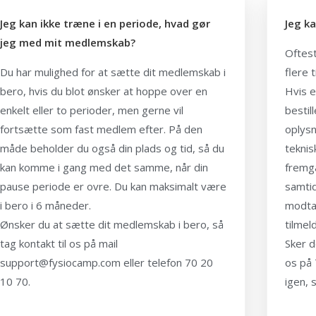
Jeg kan ikke træne i en periode, hvad gør
Jeg ka
jeg med mit medlemskab?
Oftest
Du har mulighed for at sætte dit medlemskab i
flere 
bero, hvis du blot ønsker at hoppe over en
Hvis e
enkelt eller to perioder, men gerne vil
bestil
fortsætte som fast medlem efter. På den
oplysn
måde beholder du også din plads og tid, så du
teknis
kan komme i gang med det samme, når din
fremgå
pause periode er ovre. Du kan maksimalt være
samtid
i bero i 6 måneder.
modtag
Ønsker du at sætte dit medlemskab i bero, så
tilmel
tag kontakt til os på mail
Sker d
support@fysiocamp.com eller telefon 70 20
os på 
10 70.
igen, 