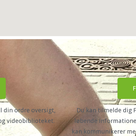
 din ordre oversigt,
Du kan tilmelde dig 
og videobiblioteket.
løbende informationer
kan kommunikerer med d