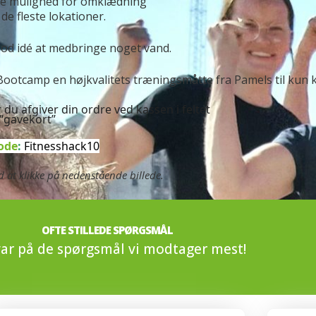
ke mulighed for omklædning
de fleste lokationer.
od idé at medbringe noget vand.
Bootcamp en højkvalitets træningsmåtte fra Pamels til kun kr
u afgiver din ordre ved kassen i feltet
“gavekort”
ode
:
Fitnesshack10
 at klikke på nedenstående billede.
OFTE STILLEDE SPØRGSMÅL
var på de spørgsmål vi modtager mest!