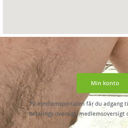
Min konto
På medlemsportalen får du adgang til
betalings oversigt, medlemsoversigt 