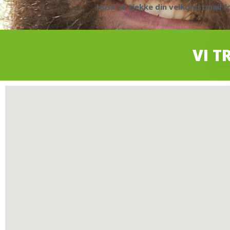
Husk at tjekke din velkomstmail f
VI T