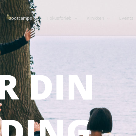
Bootcamps
Fokusforløb
Klinikken
Events
R DIN
LDING