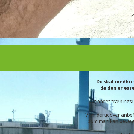
Du skal medbri
da den er esse
Alt andet trænings
Vi vil derudover anbe
som man kan bevæge s