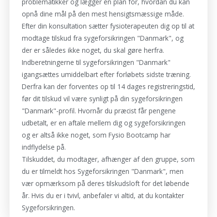
problematikker og lægger en plan for, hvordan du kan
opnå dine mål på den mest hensigtsmæssige måde.
Efter din konsultation sætter fysioterapeuten dig op til at
modtage tilskud fra sygeforsikringen "Danmark", og
der er således ikke noget, du skal gøre herfra.
Indberetningerne til sygeforsikringen "Danmark"
igangsættes umiddelbart efter forløbets sidste træning.
Derfra kan der forventes op til 14 dages registreringstid,
før dit tilskud vil være synligt på din sygeforsikringen
"Danmark"-profil. Hvornår du præcist får pengene
udbetalt, er en aftale mellem dig og sygeforsikringen
og er altså ikke noget, som Fysio Bootcamp har
indflydelse på.
Tilskuddet, du modtager, afhænger af den gruppe, som
du er tilmeldt hos Sygeforsikringen "Danmark", men
vær opmærksom på deres tilskudsloft for det løbende
år. Hvis du er i tvivl, anbefaler vi altid, at du kontakter
Sygeforsikringen.