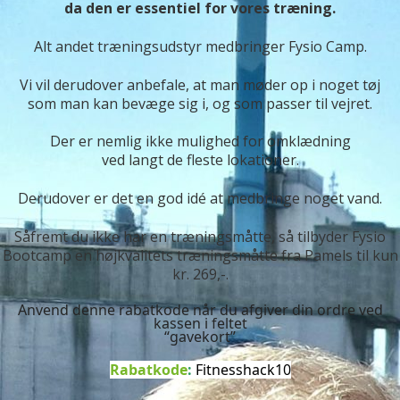
da den er essentiel for vores træning.
Alt andet træningsudstyr medbringer Fysio Camp.
Vi vil derudover anbefale, at man møder op i noget tøj
som man kan bevæge sig i, og som passer til vejret.
Der er nemlig ikke mulighed for omklædning
ved langt de fleste lokationer.
Derudover er det en god idé at medbringe noget vand.
Såfremt du ikke har en træningsmåtte, så tilbyder Fysio
Bootcamp en højkvalitets træningsmåtte fra Pamels til kun
kr. 269,-.
Anvend denne rabatkode når du afgiver din ordre ved
kassen i feltet
“gavekort”
Rabatkode
:
Fitnesshack10