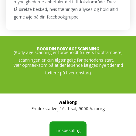
myndighederne anbefaler det i dit lokalområde. Du vil
få direkte besked, hvis træningen aflyses og hold altid
gerne øje på din facebookgruppe.
BOOK DIN BODY AGE SCANNING
(
Body age scanning er forbeholdt 6 ugers bootcampere,
scanningen er kun tilgængelig før periodens start.
Vær opmærksom på at der løbende lægges nye tider ind
tættere på hver opstart
)
Aalborg
Fredrikstadvej 16, 1 sal, 9000 Aalborg
Tidsbestilling