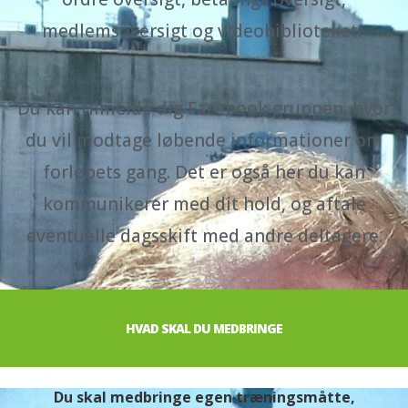
medlemsoversigt og videobiblioteket.
Du kan tilmelde dig Facebook gruppen, hvor
du vil modtage løbende informationer om
forløbets gang. Det er også her du kan
kommunikerer med dit hold, og aftale
eventuelle dagsskift med andre deltagere.
HVAD SKAL DU MEDBRINGE
Du skal medbringe egen træningsmåtte,