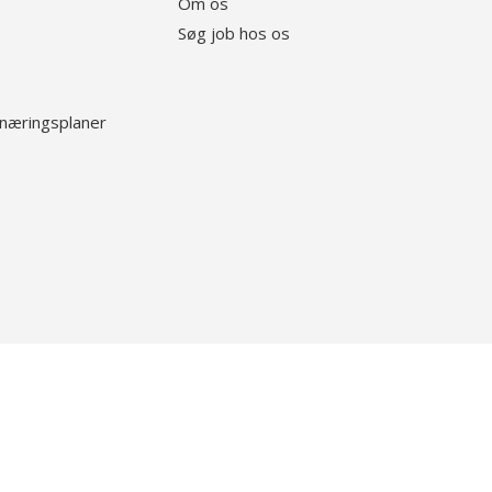
Om os
Søg job hos os
rnæringsplaner
Følg os på Linkedin
lg os på Instagram