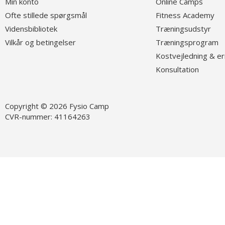
Min konto
O
nline Camps
Ofte stillede spørgsmål
Fitness Academy
Vidensbibliotek
T
ræningsudstyr
Vilkår og betingelser
Træningsprogram
K
ostvejledning & e
K
onsultation
Copyright © 2026 Fysio Camp
CVR-nummer: 41164263
Følg os på Facebook
Fø