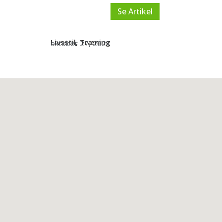
Se Artikel
Livsstil
,
Træning
oktober 27, 2021