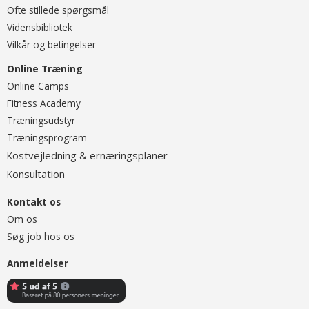
Ofte stillede spørgsmål
Vidensbibliotek
Vilkår og betingelser
Online Træning
O
nline Camps
Fitness Academy
T
ræningsudstyr
Træningsprogram
ostvejledning & ernæringsplaner
K
onsultation
K
Kontakt os
Om os
Søg job hos os
Anmeldelser