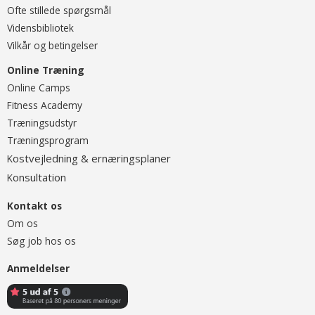
Ofte stillede spørgsmål
Vidensbibliotek
Vilkår og betingelser
Online Træning
O
nline Camps
Fitness Academy
T
ræningsudstyr
Træningsprogram
ostvejledning & ernæringsplaner
K
onsultation
K
Kontakt os
Om os
Søg job hos os
Anmeldelser