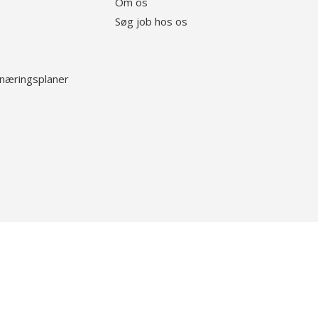
Om os
Søg job hos os
rnæringsplaner
Følg os på Linkedin
lg os på Instagram