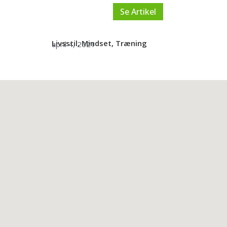
Se Artikel
Livsstil
,
Mindset
,
Træning
april 4, 2021