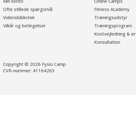
Min konto
O
nline Camps
Ofte stillede spørgsmål
Fitness Academy
Vidensbibliotek
T
ræningsudstyr
Vilkår og betingelser
Træningsprogram
K
ostvejledning & e
K
onsultation
Copyright © 2026 Fysio Camp
CVR-nummer: 41164263
Følg os på Facebook
Fø