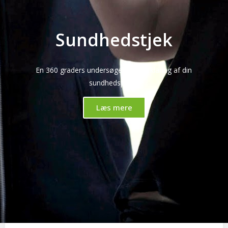
Sundhedstjek
En 360 graders undersøgelse & forklaring af din
sundhedsprofil.
Læs mere