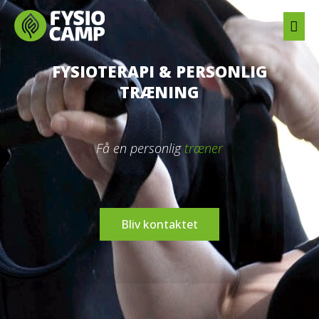
Gå
Hov
til
indholdet
FYSIOTERAPI & PERSONLIG
TRÆNING
Få en personlig
træn
Bliv kontaktet