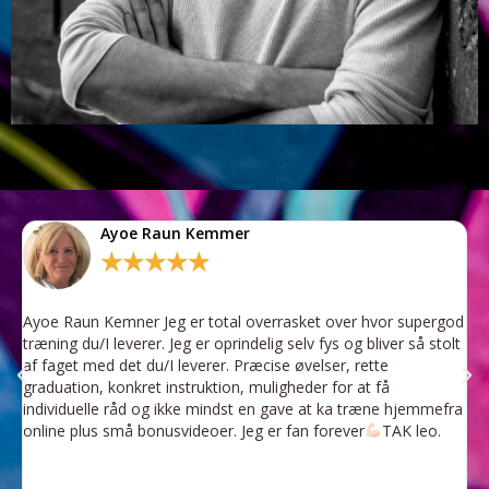
Ayoe Raun Kemmer
★
★
★
★
★
Ayoe Raun Kemner Jeg er total overrasket over hvor supergod
E
træning du/I leverer. Jeg er oprindelig selv fys og bliver så stolt
Ø
af faget med det du/I leverer. Præcise øvelser, rette
p
graduation, konkret instruktion, muligheder for at få
t
individuelle råd og ikke mindst en gave at ka træne hjemmefra
a
online plus små bonusvideoer. Jeg er fan forever
TAK leo.
v
s
e