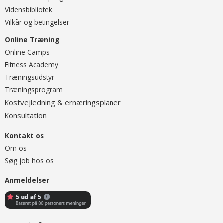
Vidensbibliotek
Vilkår og betingelser
Online Træning
O
nline Camps
Fitness Academy
T
ræningsudstyr
Træningsprogram
ostvejledning & ernæringsplaner
K
onsultation
K
Kontakt os
Om os
Søg job hos os
Anmeldelser