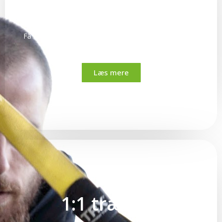
Tarmanalyse
Få et værdifuldt indblik i din unikke tarmprofil & den helt
optimale kost for dig
Læs mere
1:1 træning