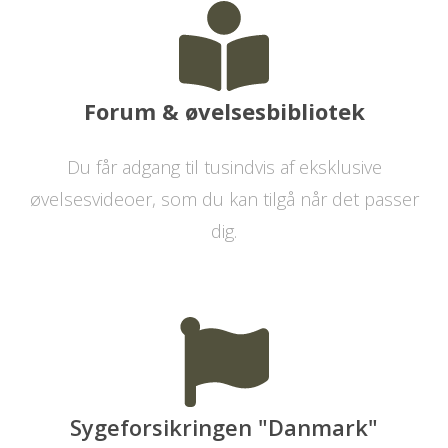
Forum & øvelsesbibliotek
Du får adgang til tusindvis af eksklusive
øvelsesvideoer, som du kan tilgå når det passer
dig.
Sygeforsikringen "Danmark"