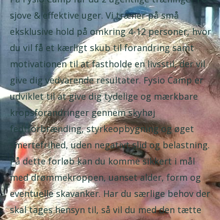
sjove & effektive uger. Vi træner på små
eksklusive hold på omkring 4-12 personer, hvor
du vil få et kærligt skub til forandring samt
motivationen til at fastholde en livsstil, der vil
give dig vedvarende resultater. Fysio Camp er
udviklet til at give dig tydelige og mærkbare
kropsforandringer gennem skyhøj
fedtforbrænding, styrkeopbygning og øget
smertefrihed, uden negativt slid og belastning.
På dette forløb kan du komme sikkert i mål
med drømmekroppen, uanset alder, form og
eventuelle skavanker. Har du særlige behov der
skal tages hensyn til, så vil du med den tætte