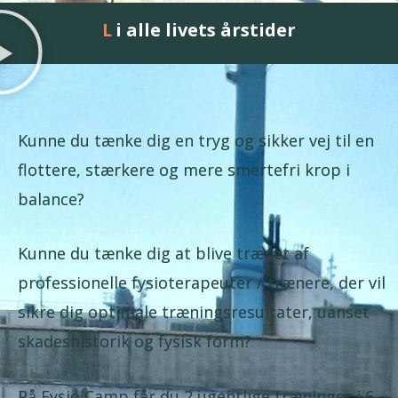
i alle livets årstider
Livskvalitet
Kunne du tænke dig en tryg og sikker vej til en
flottere, stærkere og mere smertefri krop i
balance?
Kunne du tænke dig at blive trænet af
professionelle fysioterapeuter / trænere, der vil
sikre dig optimale træningsresultater, uanset
skadeshistorik og fysisk form?
På Fysio Camp får du 2 ugentlige træninger i 6