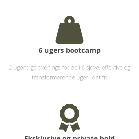
6 ugers bootcamp
2 ugentlige trænings forløb i 6 sjove, effektive og
transformerende uger i det fri.
Eksklusive og private hold