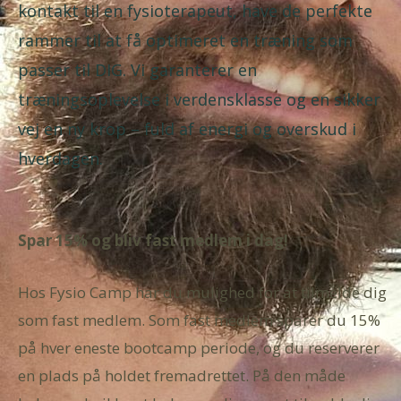
kontakt til en fysioterapeut, have de perfekte
rammer til at få optimeret en træning som
passer til DIG. Vi garanterer en
træningsoplevelse i verdensklasse og en sikker
vej en ny krop – fuld af energi og overskud i
hverdagen.
Spar 15% og bliv fast medlem i dag!
Hos Fysio Camp har du mulighed for at tilmelde dig
som fast medlem. Som fast medlem sparer du 15%
på hver eneste bootcamp periode, og du reserverer
en plads på holdet fremadrettet. På den måde