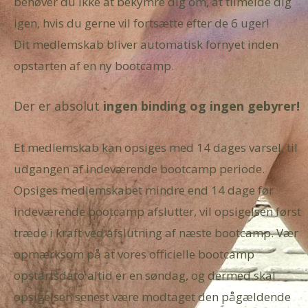
behøver du ikke at bekymre dig om, at tilmelde dig
igen, hvis du gerne vil fortsætte efter de 6 uger!
Dit medlemskab bliver automatisk fornyet inden
opstarten af en ny bootcamp.
Der er absolut
ingen binding og ingen gebyrer!
Et medlemskab kan opsiges med 14 dages varsel, til
udgangen af indeværende bootcamp periode.
Opsiges medlemskabet mindre end 14 dage før
indeværende bootcamp afslutter, vil opsigelsen først
træde i kraft ved afslutning af næste bootcamp. Vær
opmærksom på at vores officielle bootcamp
opstartsdato altid er en søndag, og dermed skal
opsigelsen senest være modtaget den pågældende