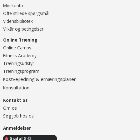
Min konto
Ofte stillede spørgsmål
Vidensbibliotek
Vilkår og betingelser
Online Træning
O
nline Camps
Fitness Academy
T
ræningsudstyr
Træningsprogram
ostvejledning & ernæringsplaner
K
onsultation
K
Kontakt os
Om os
Søg job hos os
Anmeldelser