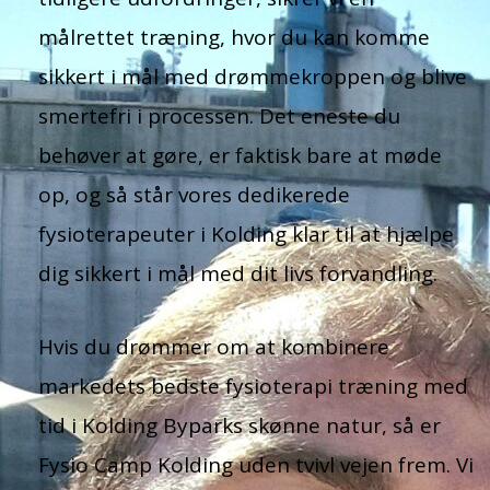
målrettet træning, hvor du kan komme
sikkert i mål med drømmekroppen og blive
smertefri i processen. Det eneste du
behøver at gøre, er faktisk bare at møde
op, og så står vores dedikerede
fysioterapeuter i Kolding klar til at hjælpe
dig sikkert i mål med dit livs forvandling.
Hvis du drømmer om at kombinere
markedets bedste fysioterapi træning med
tid i Kolding Byparks skønne natur, så er
Fysio Camp Kolding uden tvivl vejen frem. Vi