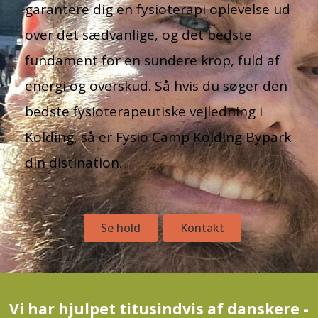
garantere dig en fysioterapi oplevelse ud
over det sædvanlige, og det bedste
fundament for en sundere krop, fuld af
energi og overskud. Så hvis du søger den
bedste fysioterapeutiske vejledning i
Kolding, så er Fysio Camp Kolding Bypark
din distination.
Se hold
Kontakt
Vi har hjulpet titusindvis af danskere -