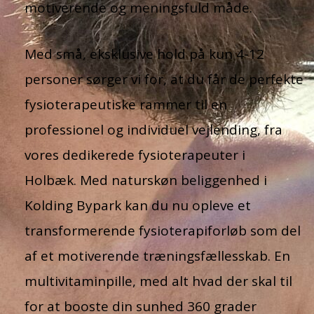
motiverende og meningsfuld måde.
Med små, eksklusive hold på kun 4-12
personer sørger vi for, at du får de perfekte
fysioterapeutiske rammer til en
professionel og individuel vejlending, fra
vores dedikerede fysioterapeuter i
Holbæk.
Med naturskøn beliggenhed i
Kolding Bypark kan du nu opleve et
transformerende fysioterapiforløb som del
af et motiverende træningsfællesskab. En
multivitaminpille, med alt hvad der skal til
for at booste din sunhed 360 grader