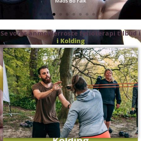
Mads Bo Falk
Se vores anmelderroste fysioterapi tilbud i
i Kolding
Kolding