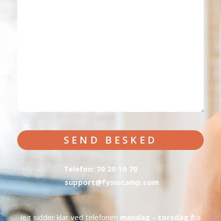
SEND BESKED
Telefon: 70 20 10 70
support@fysiocamp.com
Jeg sidder klar ved telefonen
mandag – torsdag f
ra