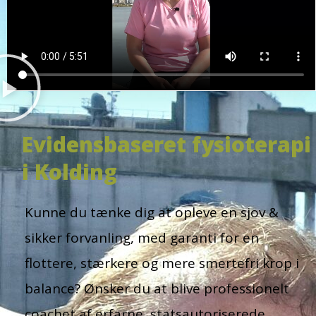
Evidensbaseret fysioterapi
i Kolding
Kunne du tænke dig at opleve en sjov &
sikker forvanling, med garanti for en
flottere, stærkere og mere smertefri krop i
balance? Ønsker du at blive professionelt
coachet af erfarne, statsautoriserede