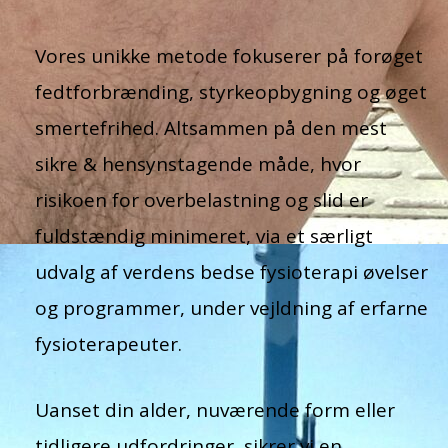
Vores unikke metode fokuserer på forøget
fedtforbrænding, styrkeopbygning og øget
smertefrihed. Altsammen på den mest
sikre & hensynstagende måde, hvor
risikoen for overbelastning og slid er
fuldstændig minimeret, via et særligt
udvalg af verdens bedse fysioterapi øvelser
og programmer, under vejldning af erfarne
fysioterapeuter.
Uanset din alder, nuværende form eller
tidligere udfordringer, sikrer vi en