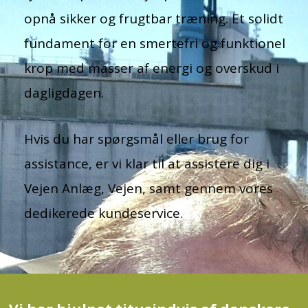
opnå sikker og frugtbar træning. Et solidt
fundament for en smertefri og funktionel
krop med masser af energi og overskud i
dagligdagen.
Hvis du har spørgsmål eller brug for
assistance, er vi klar til at assistere dig i
Vejen Anlæg, Vejen, samt gennem vores
dedikerede kundeservice.