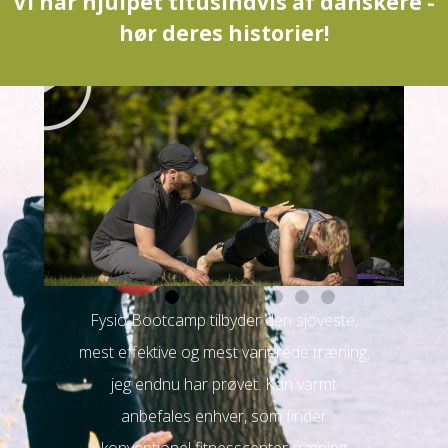
Vi har hjulpet titusindvis af danskere -
hør deres historier!
A
f
s
p
i
l
stisk
Fysio Bootcamp tilbyder den sjoveste,
Fysi
t
mest effektive og mest varierede træning,
enhv
 i
jeg endnu har prøvet. Kan varmt
o
n. Det
anbefales enhver, som finder
Samti