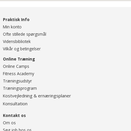
Praktisk Info
Min konto
Ofte stillede spørgsmål
Vidensbibliotek
Vilkår og betingelser
Online Træning
O
nline Camps
Fitness Academy
T
ræningsudstyr
Træningsprogram
ostvejledning & ernæringsplaner
K
onsultation
K
Kontakt os
Om os
Søg job hos os