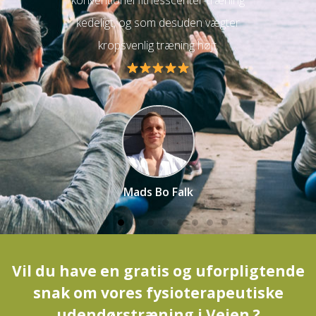
igang
konventionel fitnesscenter-træning
fo
kedeligt, og som desuden vægter
kropsvenlig træning højt.
Mads Bo Falk
Vil du have en gratis og uforpligtende
snak om vores fysioterapeutiske
udendørstræning i Vejen ?