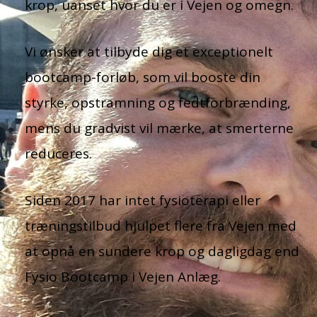
krop, uanset hvor du er i Vejen og omegn.
Vi ønsker at tilbyde dig et exceptionelt
bootcamp-forløb, som vil booste din
styrke, opstramning og fedtforbrænding,
mens du gradvist vil mærke, at smerterne
reduceres.
Siden 2017 har intet fysioterapi eller
træningstilbud hjulpet flere fra Vejen med
at opnå en sundere krop og dagligdag end
Fysio Bootcamp i Vejen Anlæg.