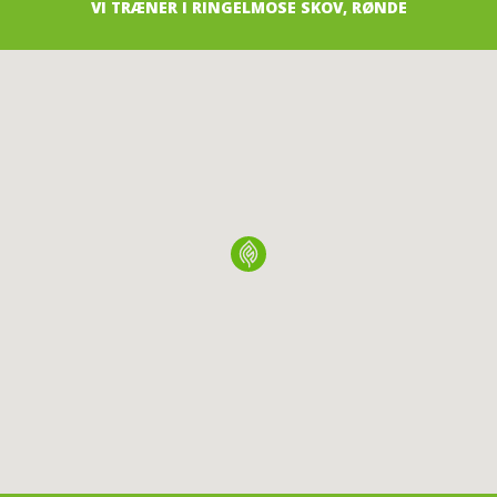
VI TRÆNER I RINGELMOSE SKOV, RØNDE