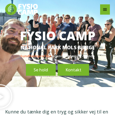
Gå
Hov
til
indholdet
FYSIO CAMP
NATIONAL PARK MOLS BJERGE
Sundhedsprofessionel
udendørstræning i Rønde
Se hold
Kontakt
Kunne du tænke dig en tryg og sikker vej til en