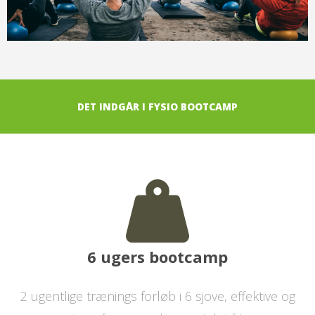
DET INDGÅR I FYSIO BOOTCAMP
6 ugers bootcamp
2 ugentlige trænings forløb i 6 sjove, effektive og