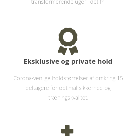
transformerende uger i det fri.
Eksklusive og private hold
Corona-venlige holdstørrelser af omkring 15
deltagere for optimal sikkerhed og
træningskvalitet.