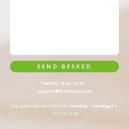
SEND BESKED
Telefon: 70 20 10 70
support@fysiocamp.com
Jeg sidder klar ved telefonen
mandag – torsdag f
ra
12:30 til 14.30