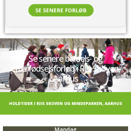
SE SENERE FORLØB
Se senere barsels- og
efterfødselsforløb i Riis Skoven,
Aarhus
HOLDTIDER I RIIS SKOVEN OG MINDEPARKEN, AARHUS
Mandag