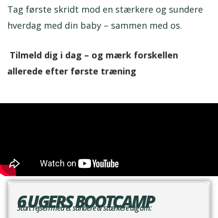
Tag første skridt mod en stærkere og sundere
hverdag med din baby – sammen med os.
Ti
lmeld dig i dag – og mærk forskellen
allerede efter første træning
6 UGERS BOOTCAMP
Start rejsen med et sundere & stærkere dig om: