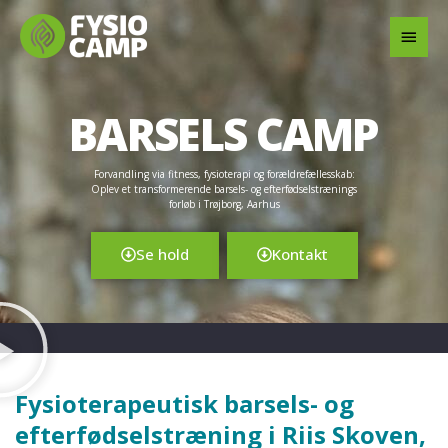
Gå
Hov
til
indholdet
BARSELS CAMP
Forvandling via fitness, fysioterapi og forældrefællesskab:
Oplev et transformerende barsels- og efterfødselstrænings
forløb i Trøjborg, Aarhus
Se hold
Kontakt
Fysioterapeutisk barsels- og
efterfødselstræning i Riis Skoven,