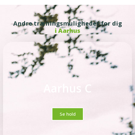
Andre træningsmuligheder for dig
i Aarhus
Aarhus C
Se hold